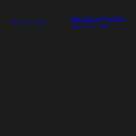
Pular
para
Pedidos e sugestões
o
Acervo Online
Meus favoritos
conteúdo