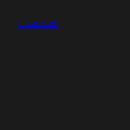
Pular
para
Acervo Online
o
conteúdo