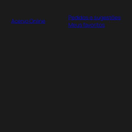
Pular
para
Pedidos e sugestões
o
Acervo Online
Meus favoritos
conteúdo