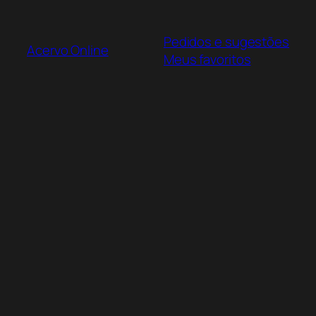
Pular
para
Pedidos e sugestões
o
Acervo Online
Meus favoritos
conteúdo