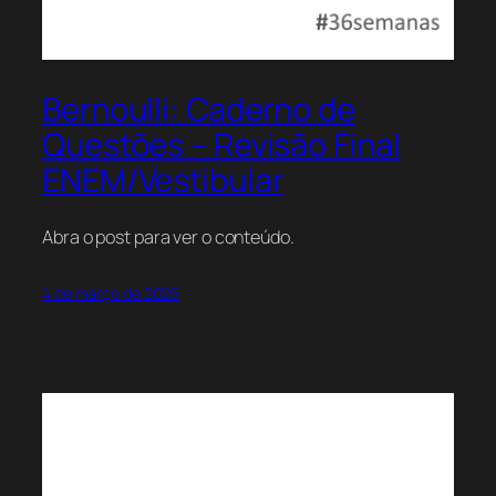
Bernoulli: Caderno de
Questões – Revisão Final
ENEM/Vestibular
Abra o post para ver o conteúdo.
4 de março de 2026