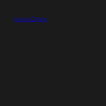
Pular
para
Acervo Online
o
conteúdo