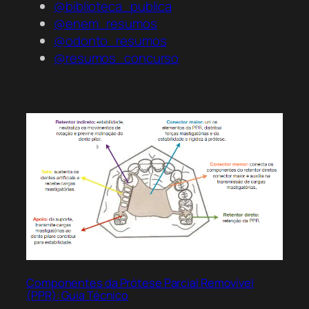
@biblioteca_publica
@enem_resumos
@odonto_resumos
@resumos_concurso
Componentes da Prótese Parcial Removível
(PPR): Guia Técnico