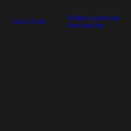
Pular
para
Pedidos e sugestões
o
Acervo Online
Meus favoritos
conteúdo