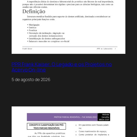
PPR Frank Kaiser: O Legado e os Projetos no
Acervo On-line
5 de agosto de 2026