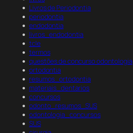
Livros de Periodontia
periodontia
endodontia
livros_endodontia
tcle
termos
questões de concurso odontologia
ortodontia
resumos_ortodontia
materiais_dentarios
concursos
odonto_resumos_SUS
odontologia_concursos
SUS
cirurgia