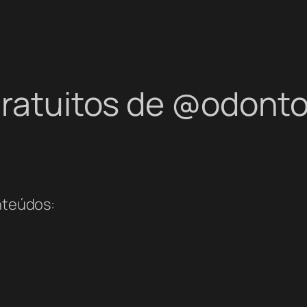
 gratuitos de @odon
onteúdos: