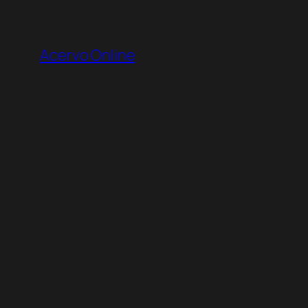
Pular
para
Acervo Online
o
conteúdo