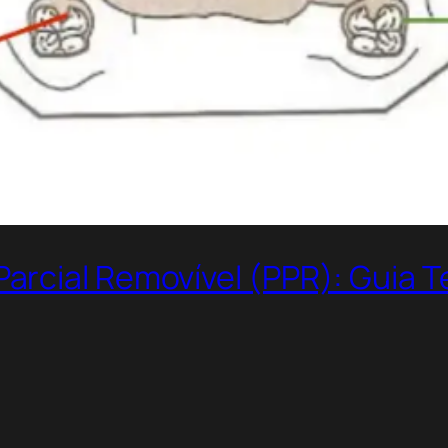
rcial Removível (PPR): Guia T