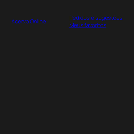
Pular
para
Pedidos e sugestões
o
Acervo Online
Meus favoritos
conteúdo