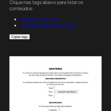
Clique nas tags abaixo para listar os
conteúdos:
@odonto_resumos
1º Semestre de odontologia
Copiar tags