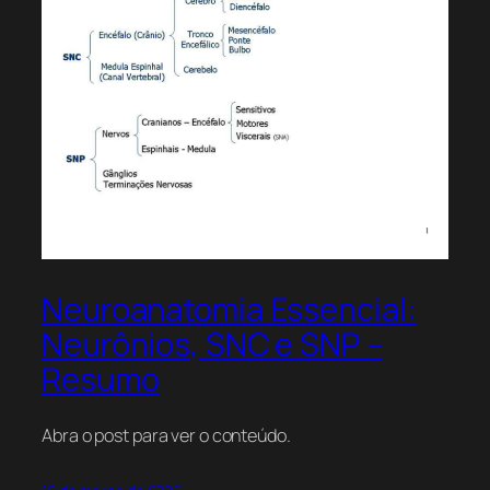
Neuroanatomia Essencial:
Neurônios, SNC e SNP –
Resumo
Abra o post para ver o conteúdo.