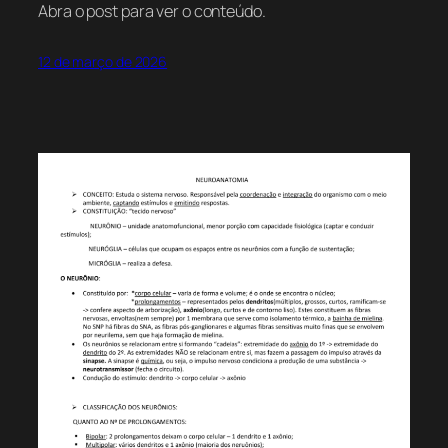
Abra o post para ver o conteúdo.
12 de março de 2026