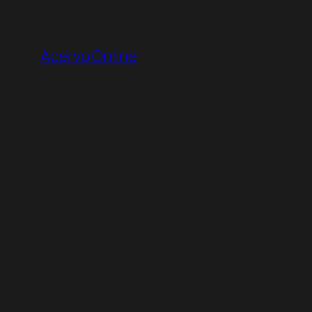
Pular
para
Acervo Online
o
conteúdo