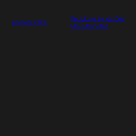
Pular
para
Pedidos e sugestões
o
Acervo Online
Meus favoritos
conteúdo