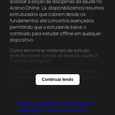
acessar a seção de disciplinas da saúde no
Acervo Online. Lá, disponibilizamos resumos
estruturados que cobrem desde os
fundamentos até conceitos avançados,
permitindo que o estudante baixe o
conteúdo para estudar offline em qualquer
dispositivo.
Como encontrar materiais de estudo
gratuitos para cursos da área da saúde e
ciências biológicas?
Você pode encontrar uma vasta gama de
materiais para a área da saúde explorando
Continuar lendo
as categorias do Acervo Online e
participando dos nossos canais oficiais no
WhatsApp e Telegram. Além de Anatomia
@odonto_resumos
1º Semestre de
Humana, o acervo cataloga diversos
odontologia
FISIOLOGIA GERAL E
recursos didáticos digitais que auxiliam na