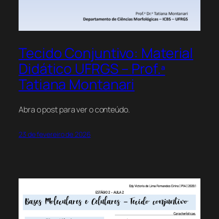
Tecido Conjuntivo: Material
Didático UFRGS – Prof.ª
Tatiana Montanari
Abra o post para ver o conteúdo.
23 de fevereiro de 2026