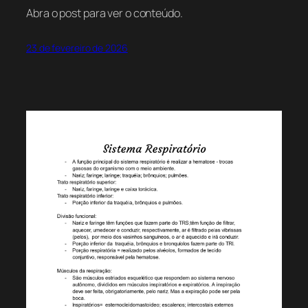
Abra o post para ver o conteúdo.
23 de fevereiro de 2026