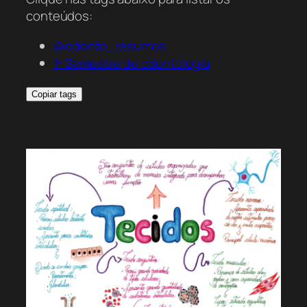
conteúdos:
@odonto_resumos
1º Semestre de odontologia
Copiar tags