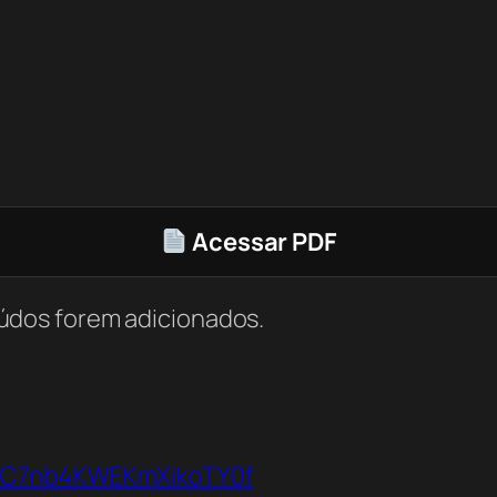
Acessar PDF
údos forem adicionados.
VbC7nb4KWEKmXikoTY0f