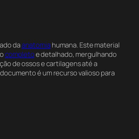
dado da
anatomia
humana. Este material
mo
completo
e detalhado, mergulhando
ão de ossos e cartilagens até a
 documento é um recurso valioso para