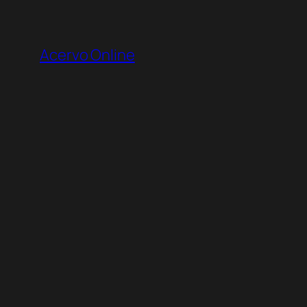
Pular
para
Acervo Online
o
conteúdo