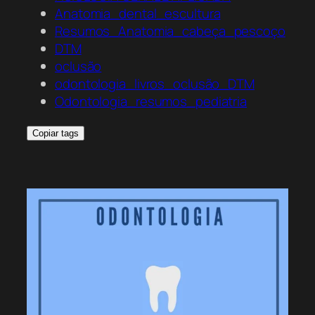
Anatomia_dental_escultura
Resumos_Anatomia_cabeça_pescoço
DTM
oclusão
odontologia_livros_oclusão_DTM
Odontologia_resumos_pediatria
Copiar tags