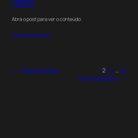
(PPR)
Abra o post para ver o conteúdo.
5 de agosto de 2026
←
Página anterior
1
2
3
4
…
62
Próxima página
→