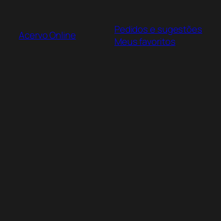
Pular
para
Pedidos e sugestões
o
Acervo Online
Meus favoritos
conteúdo