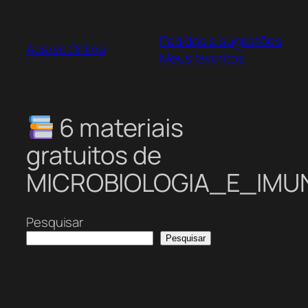
Pular
para
Pedidos e sugestões
o
Acervo Online
Meus favoritos
conteúdo
6 materiais
gratuitos de
MICROBIOLOGIA_E_IM
Pesquisar
Pesquisar