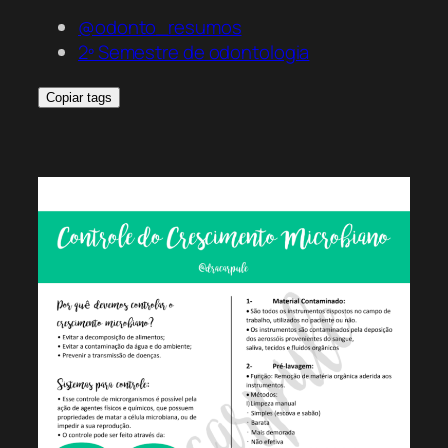
@odonto_resumos
2º Semestre de odontologia
Copiar tags