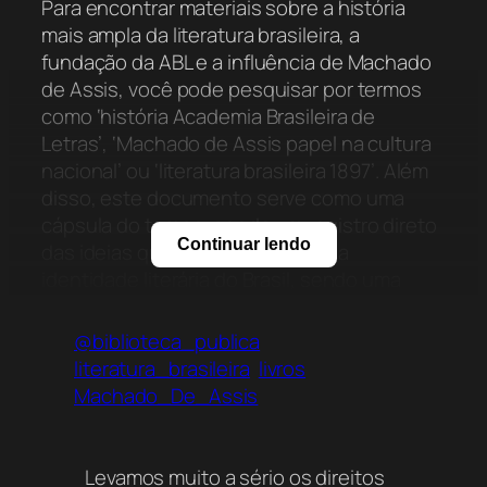
Para encontrar materiais sobre a história
mais ampla da literatura brasileira, a
fundação da ABL e a influência de Machado
de Assis, você pode pesquisar por termos
como ‘história Academia Brasileira de
Letras’, ‘Machado de Assis papel na cultura
nacional’ ou ‘literatura brasileira 1897’. Além
disso, este documento serve como uma
cápsula do tempo, sendo um registro direto
Continuar lendo
das ideias que moldaram a ABL e a
identidade literária do Brasil, sendo uma
leitura essencial para aprofundar-se nesses
temas.
@biblioteca_publica
literatura_brasileira
livros
Machado_De_Assis
Levamos muito a sério os direitos