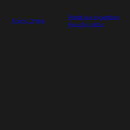
Pular
para
Pedidos e sugestões
o
Acervo Online
Meus favoritos
conteúdo