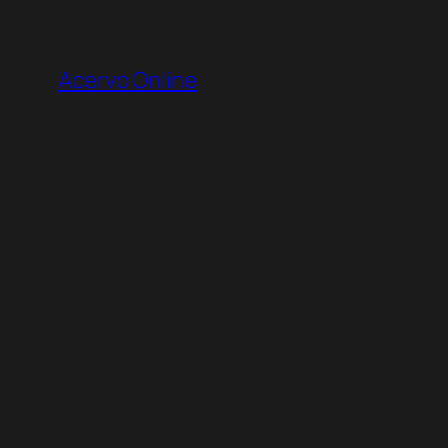
Pular
para
Acervo Online
o
conteúdo