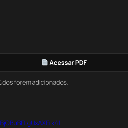
Acessar PDF
údos forem adicionados.
bBjOBuBFLgUxAXErk41