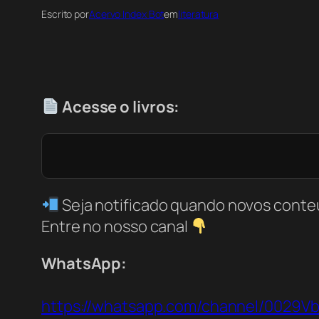
Escrito por
Acervo Index Bot
em
literatura
Acesse o livros:
Seja notificado quando novos conte
Entre no nosso canal
WhatsApp:
https://whatsapp.com/channel/0029V