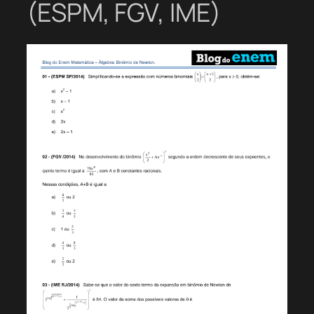
(ESPM, FGV, IME)