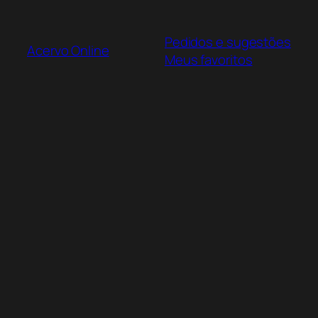
Pular
para
Pedidos e sugestões
o
Acervo Online
Meus favoritos
conteúdo