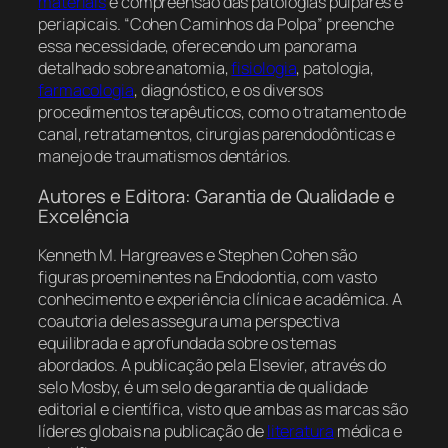
materiais
e compreensão das patologias pulpares e
periapicais. “Cohen Caminhos da Polpa” preenche
essa necessidade, oferecendo um panorama
detalhado sobre anatomia,
fisiologia
, patologia,
farmacologia
, diagnóstico, e os diversos
procedimentos terapêuticos, como o tratamento de
canal, retratamentos, cirurgias parendodônticas e
manejo de traumatismos dentários.
Autores e Editora: Garantia de Qualidade e
Excelência
Kenneth M. Hargreaves e Stephen Cohen são
figuras proeminentes na Endodontia, com vasto
conhecimento e experiência clínica e acadêmica. A
coautoria deles assegura uma perspectiva
equilibrada e aprofundada sobre os temas
abordados. A publicação pela Elsevier, através do
selo Mosby, é um selo de garantia de qualidade
editorial e científica, visto que ambas as marcas são
líderes globais na publicação de
literatura
médica e