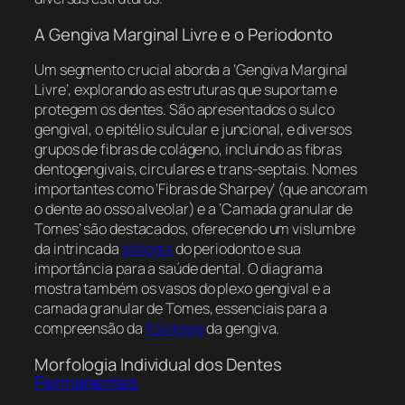
A Gengiva Marginal Livre e o Periodonto
Um segmento crucial aborda a ‘Gengiva Marginal
Livre’, explorando as estruturas que suportam e
protegem os dentes. São apresentados o sulco
gengival, o epitélio sulcular e juncional, e diversos
grupos de fibras de colágeno, incluindo as fibras
dentogengivais, circulares e trans-septais. Nomes
importantes como ‘Fibras de Sharpey’ (que ancoram
o dente ao osso alveolar) e a ‘Camada granular de
Tomes’ são destacados, oferecendo um vislumbre
da intrincada
biologia
do periodonto e sua
importância para a saúde dental. O diagrama
mostra também os vasos do plexo gengival e a
camada granular de Tomes, essenciais para a
compreensão da
fisiologia
da gengiva.
Morfologia Individual dos Dentes
Permanentes