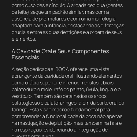
como cúspides e cíngulo. A arcada decídua (dentes
de leite) segue um padrão similar, mas com a
ausência de pré-molares e com uma morfologia
adaptada para a infância, destacando as diferenças
cruciais entre as duas dentições e a ordem de seus
elementos.
A Cavidade Oral e Seus Componentes
Essenciais
A seção dedicada à ‘BOCA’ oferece uma vista
abrangente da cavidade oral, ilustrando elementos
como o lábio superior e inferior, frênulos labiais,
palato duro e mole, rafe do palato, úvula, língua e o
vestíbulo. Também são detalhados os arcos
palatoglosso e palatofaríngeo, além da parte oral da
faringe. Esta visão macro é fundamental para
compreender a funcionalidade da boca não apenas
na mastigação e deglutição, mas também na fala e
na respiração, evidenciando a integração de
diversas estruturas.