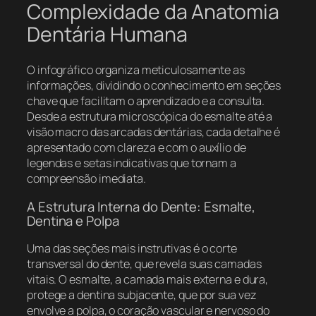
Complexidade da Anatomia
Dentária Humana
O infográfico organiza meticulosamente as
informações, dividindo o conhecimento em seções
chave que facilitam o aprendizado e a consulta.
Desde a estrutura microscópica do esmalte até a
visão macro das arcadas dentárias, cada detalhe é
apresentado com clareza e com o auxílio de
legendas e setas indicativas que tornam a
compreensão imediata.
A Estrutura Interna do Dente: Esmalte,
Dentina e Polpa
Uma das seções mais instrutivas é o corte
transversal do dente, que revela suas camadas
vitais. O esmalte, a camada mais externa e dura,
protege a dentina subjacente, que por sua vez
envolve a polpa, o coração vascular e nervoso do