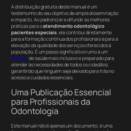
A distribuição gratuita deste manual é um
testemunho do seu objetivo de ampla disseminação
e impacto. Ao padronizar e difundir as melhores
práticas para o
atendimento odontológico
pacientes especiais
, ele contribui diretamente
para a formação contínua dos profissionais e para a
elevação da qualidade dos serviços oferecidos à
população. É um passo significativo rumo a um
sistema
de saúde mais inclusivo e preparado para
atender às necessidades de todos os cidadãos,
garantindo que ninguém seja deixado para trás no
acesso a cuidados essenciais.
Uma Publicação Essencial
para Profissionais da
Odontologia
Este manual não é apenas um documento; é uma