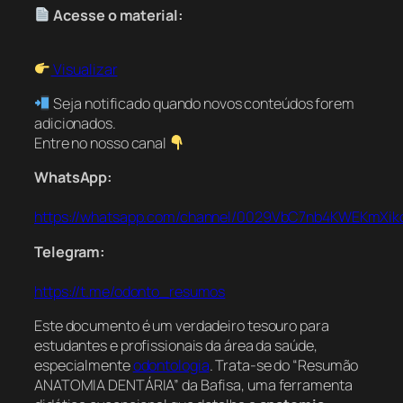
Acesse o material:
Visualizar
Seja notificado quando novos conteúdos forem
adicionados.
Entre no nosso canal
WhatsApp:
https://whatsapp.com/channel/0029VbC7nb4KWEKmXik
Telegram:
https://t.me/odonto_resumos
Este documento é um verdadeiro tesouro para
estudantes e profissionais da área da saúde,
especialmente
odontologia
. Trata-se do “Resumão
ANATOMIA DENTÁRIA” da Bafisa, uma ferramenta