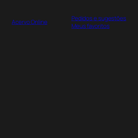
Pular
para
Pedidos e sugestões
o
Acervo Online
Meus favoritos
conteúdo