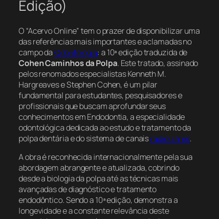
Edição)
O “Acervo Online” tem o prazer de disponibilizar uma
das referências mais importantes e aclamadas no
campo da
Odontologia
: a 10ª edição traduzida de
Cohen Caminhos da Polpa
. Este tratado, assinado
pelos renomados especialistas Kenneth M.
Hargreaves e Stephen Cohen, é um pilar
fundamental para estudantes, pesquisadores e
profissionais que buscam aprofundar seus
conhecimentos em Endodontia, a especialidade
odontológica dedicada ao estudo e tratamento da
polpa dentária e do sistema de canais
radiculares
.
A obra é reconhecida internacionalmente pela sua
abordagem abrangente e atualizada, cobrindo
desde a biologia da polpa até as técnicas mais
avançadas de diagnóstico e tratamento
endodôntico. Sendo a 10ª edição, demonstra a
longevidade e a constante relevância deste