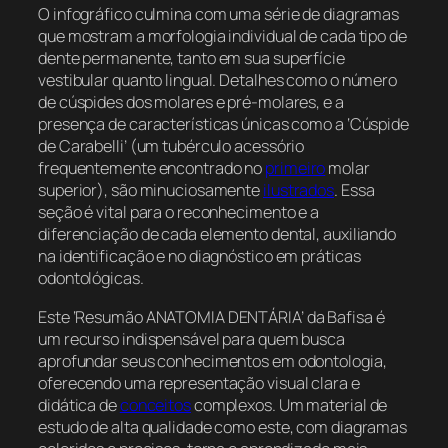
O infográfico culmina com uma série de diagramas
que mostram a morfologia individual de cada tipo de
dente permanente, tanto em sua superfície
vestibular quanto lingual. Detalhes como o número
de cúspides dos molares e pré-molares, e a
presença de características únicas como a ‘Cúspide
de Carabelli’ (um tubérculo acessório
frequentemente encontrado no
primeiro
molar
superior), são minuciosamente
ilustrados
. Essa
seção é vital para o reconhecimento e a
diferenciação de cada elemento dental, auxiliando
na identificação e no diagnóstico em práticas
odontológicas.
Este ‘Resumão ANATOMIA DENTÁRIA’ da Bafisa é
um recurso indispensável para quem busca
aprofundar seus conhecimentos em odontologia,
oferecendo uma representação visual clara e
didática de
conceitos
complexos. Um material de
estudo de alta qualidade como este, com diagramas