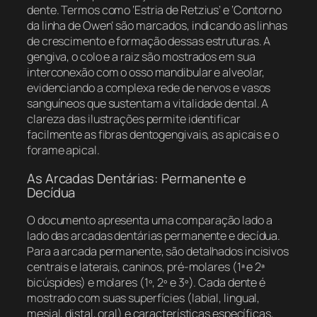
dente. Termos como ‘Estria de Retzius’ e ‘Contorno
da linha de Owen’ são marcados, indicando as linhas
de crescimento e formação dessas estruturas. A
gengiva, o colo e a raiz são mostrados em sua
interconexão com o osso mandibular e alveolar,
evidenciando a complexa rede de nervos e vasos
sanguíneos que sustentam a vitalidade dental. A
clareza das ilustrações permite identificar
facilmente as fibras dentogengivais, as apicais e o
forame apical.
As Arcadas Dentárias: Permanente e
Decídua
O documento apresenta uma comparação lado a
lado das arcadas dentárias permanente e decídua.
Para a arcada permanente, são detalhados incisivos
centrais e laterais, caninos, pré-molares (1ª e 2ª
bicúspides) e molares (1º, 2º e 3º). Cada dente é
mostrado com suas superfícies (labial, lingual,
mesial, distal, oral) e características específicas,