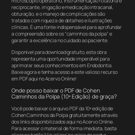
microscópio operatório, instrumentação rotatória e
reciprocante, irrigação e medicação intracanal,
obturação, e o manejo de complicações são
tratados com riqueza de detalhes e ilustrações
clínicas. É uma fonte indispensável para aprofundar
a compreensão sobre os “caminhos da polpa” e
garantir a excelência no cuidado ao paciente.
Disponível para download gratuito, esta obra
representa uma oportunidade imperdível para
aprimorar seus conhecimentos em Endodontia.
Baixe agora e tenha acesso a este valioso recurso
em PDF aqui no Acervo Online!
Onde posso baixar o PDF de Cohen
Caminhos da Polpa (10ª Edição) de graça?
Você pode baixar o arquivo PDF da 10ª edição de
Cohen Caminhos da Polpa gratuitamente através
dos links disponibilizados aqui no Acervo Online.
Para acessar o material de forma imediata, basta
clicar no botão ‘Visualizar’ no início do post e