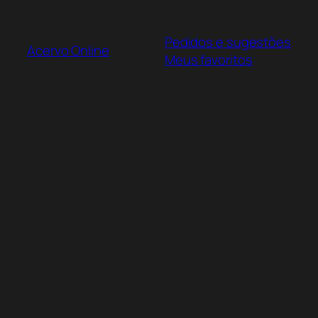
Pular
para
Pedidos e sugestões
o
Acervo Online
Meus favoritos
conteúdo