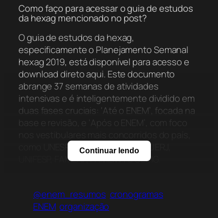
Como faço para acessar o guia de estudos
da hexag mencionado no post?
O guia de estudos da hexag,
especificamente o Planejamento Semanal
hexag 2019, está disponível para acesso e
download direto aqui. Este documento
abrange 37 semanas de atividades
intensivas e é inteligentemente dividido em
duas fases cruciais: ‘Até o ENEM’, focada na
base e revisão, e ‘Após o ENEM’, com foco
nos vestibulares mais concorridos do país,
como UNESP, UNICAMP, FUVEST, UERJ,
Continuar lendo
UNIFESP, FAMERP, FAMEMA e UEMG.
Onde posso encontrar materiais gratuitos
em PDF sobre planejamento de estudos
@enem_resumos
cronogramas
para vestibulares de Medicina, como o da
ENEM
organização
hexag?