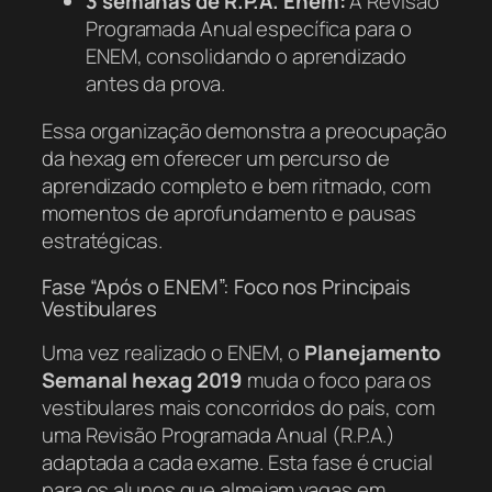
3 semanas de R.P.A. Enem:
A Revisão
Programada Anual específica para o
ENEM, consolidando o aprendizado
antes da prova.
Essa organização demonstra a preocupação
da hexag em oferecer um percurso de
aprendizado completo e bem ritmado, com
momentos de aprofundamento e pausas
estratégicas.
Fase “Após o ENEM”: Foco nos Principais
Vestibulares
Uma vez realizado o ENEM, o
Planejamento
Semanal hexag 2019
muda o foco para os
vestibulares mais concorridos do país, com
uma Revisão Programada Anual (R.P.A.)
adaptada a cada exame. Esta fase é crucial
para os alunos que almejam vagas em