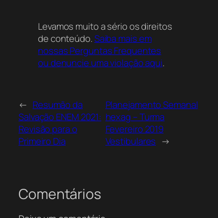
Conteúdos ENEM, uma ferramenta poderosa
para guiar seus estudos e acompanhar seu
Levamos muito a sério os direitos
progresso de forma estruturada, o recurso
de conteúdo.
Saiba mais em
está acessível por meio deste link no Acervo
nossas Perguntas Frequentes
Online. Não deixe a organização para depois
ou denuncie uma violação aqui
.
e transforme sua maneira de estudar.
←
Resumão da
Planejamento Semanal
Salvação ENEM 2021:
hexag – Turma
Revisão para o
Fevereiro 2019
Primeiro Dia
Vestibulares
→
Comentários