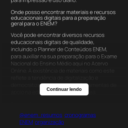
para impressão e uso diário.
Onde posso encontrar materiais e recursos
educacionais digitais para a preparação
geral para o ENEM?
Você pode encontrar diversos recursos
educacionais digitais de qualidade,
incluindo o Planner de Conteúdos ENEM,
para auxiliar na sua preparação para o Exame
Nacional do Ensino Médio aqui no Acervo
Online. A existência de materiais como este
reflete a tendência de digitalização e
democratização do acesso a ferramentas de
Continuar lendo
apoio na educação contemporânea.
De que forma consigo acessar o planejador
de estudos para o ENEM que foi
@enem_resumos
cronogramas
mencionado?
ENEM
organização
Para acessar e utilizar o Planner de