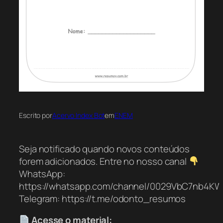
Escrito por
Acervo Index Bot
em
ENEM
Seja notificado quando novos conteúdos
forem adicionados. Entre no nosso canal
WhatsApp:
https://whatsapp.com/channel/0029VbC7nb4K
Telegram: https://t.me/odonto_resumos
Acesse o material: