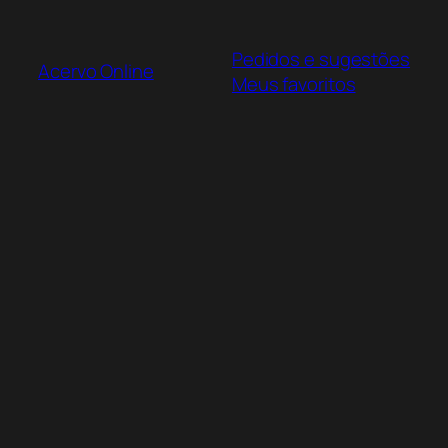
Pular
para
Pedidos e sugestões
o
Acervo Online
Meus favoritos
conteúdo