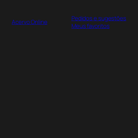
Pular
para
Pedidos e sugestões
o
Acervo Online
Meus favoritos
conteúdo