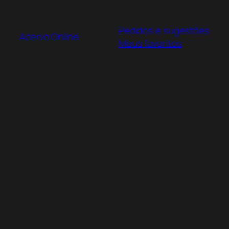
Pular
para
Pedidos e sugestões
o
Acervo Online
Meus favoritos
conteúdo