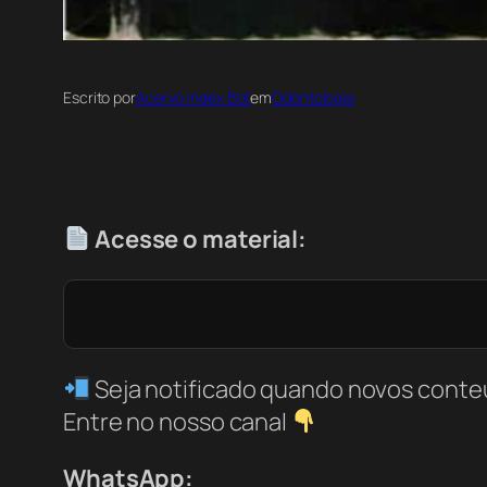
Escrito por
Acervo Index Bot
em
Odontologia
Acesse o material:
Seja notificado quando novos conte
Entre no nosso canal
WhatsApp: