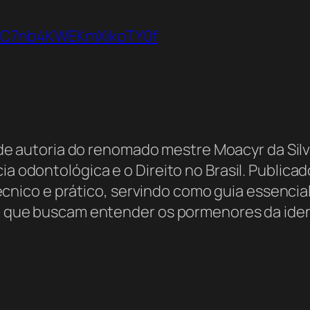
VbC7nb4KWEKmXikoTY0f
 de autoria do renomado mestre Moacyr da Sil
ia odontológica e o Direito no Brasil. Publica
ico e prático, servindo como guia essencial
ica que buscam entender os pormenores da iden