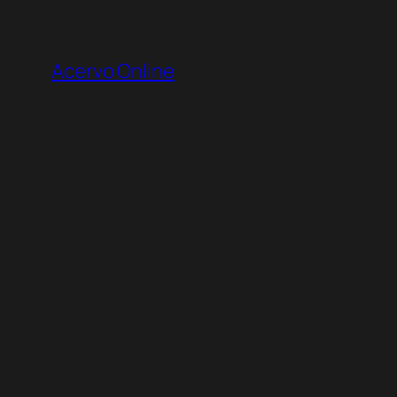
Pular
para
Acervo Online
o
conteúdo