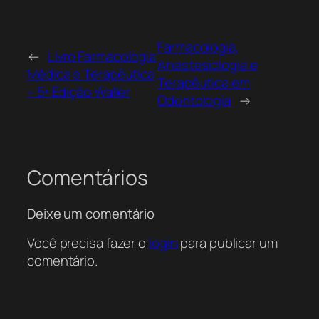
Farmacologia,
←
Livro Farmacologia
Anestesiologia e
Médica e Terapêutica
Terapêutica em
– 5ª Edição Waller
Odontologia
→
Comentários
Deixe um comentário
Você precisa fazer o
login
para publicar um
comentário.