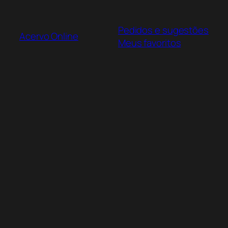
Pular
para
Pedidos e sugestões
o
Acervo Online
Meus favoritos
conteúdo