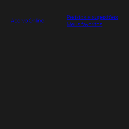
Pular
para
Pedidos e sugestões
o
Acervo Online
Meus favoritos
conteúdo