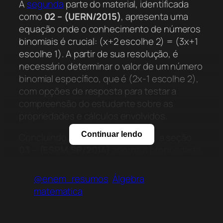
A
segunda
parte do material, identificada
como
02 – (UERN/2015)
, apresenta uma
equação onde o conhecimento de números
binomiais é crucial: (x+2 escolhe 2) = (3x+1
escolhe 1). A partir de sua resolução, é
necessário determinar o valor de um número
binomial específico, que é (2x-1 escolhe 2),
com opções de resposta para testar a
compreensão do estudante sobre as
propriedades e cálculos envolvidos.
Continuar lendo
Concluindo a série de problemas, a seção
03 – (ESPM SP/2014)
aborda a propriedade
dos binomiais complementares, onde (11
escolhe 4x) e (x+3y escolhe y) são
@enem_resumos
Álgebra
apresentados como binomiais
matematica
complementares e, portanto, iguais. A
questão exige o cálculo do valor desses