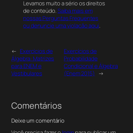
binomiais, fornecendo alternativas para a
Levamos muito a sério os direitos
resposta. Esta questão não apenas testa o
de conteúdo.
Saiba mais em
conhecimento sobre complementaridade de
nossas Perguntas Frequentes
binomiais, mas também a habilidade de
ou denuncie uma violação aqui
.
resolver equações com variáveis para
encontrar o valor correto.
←
Exercícios de
Exercícios de
A Importância dos Números
Álgebra: Matrizes
Probabilidade
Binomiais e Fatoriais no
para ENEM e
Condicional e Álgebra
Currículo de Matemática
Vestibulares
(Enem 2015)
→
O estudo de números binomiais e fatoriais é
fundamental na matemática do ensino
médio e superior. Esses
conceitos
são a
Comentários
base para diversas áreas, como a
combinatória, probabilidade,
Deixe um comentário
desenvolvimento
de binômios (Teorema
Você precisa fazer o
login
para publicar um
Binomial de Newton) e até mesmo em áreas