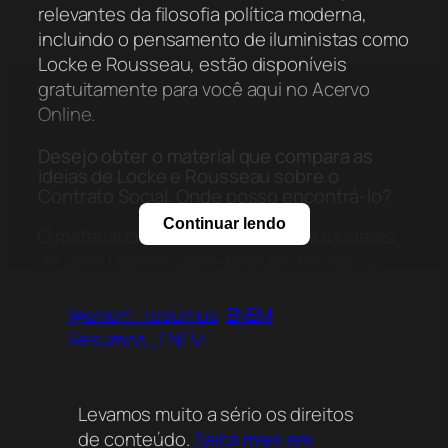
relevantes da filosofia política moderna,
incluindo o pensamento de iluministas como
Locke e Rousseau, estão disponíveis
gratuitamente para você aqui no Acervo
Online.
Desejo obter o material que compara as
ideias de Locke e Rousseau sobre o
Contrato Social. Onde posso encontrá-lo?
Continuar lendo
O material completo que compara as ideias
de John Locke e Jean-Jacques Rousseau
sobre o Contrato Social, oferecendo uma
visão clara de suas diferenças em relação ao
@enem_resumos
ENEM
papel do governo e da propriedade, pode
Resumos_ENEM
ser acessado e baixado imediatamente
nesta mesma página do Acervo Online para
seus estudos.
Levamos muito a sério os direitos
de conteúdo.
Saiba mais em