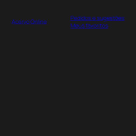
Pular
para
Pedidos e sugestões
o
Acervo Online
Meus favoritos
conteúdo