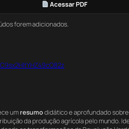
Acessar PDF
údos forem adicionados.
VbC9sx2HltYHZ49cO82z
rece um
resumo
didático e aprofundado sobre
stribuição da produção agrícola pelo mundo. I