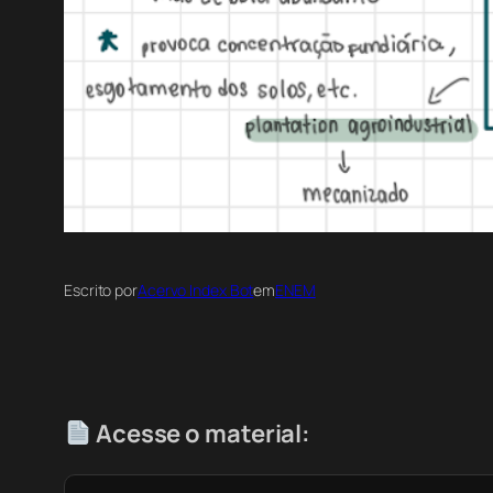
Escrito por
Acervo Index Bot
em
ENEM
Acesse o material: