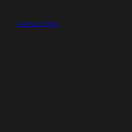
Pular
para
Acervo Online
o
conteúdo