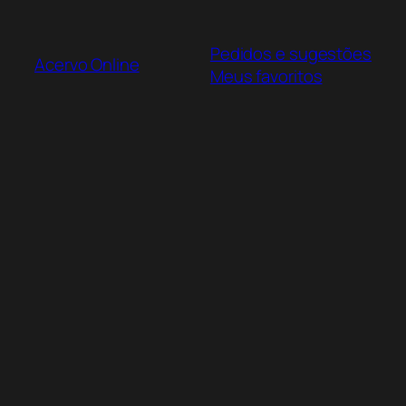
Pular
para
Pedidos e sugestões
o
Acervo Online
Meus favoritos
conteúdo