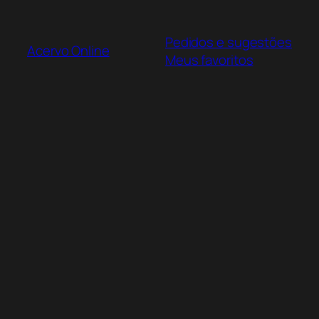
Pular
para
Pedidos e sugestões
o
Acervo Online
Meus favoritos
conteúdo