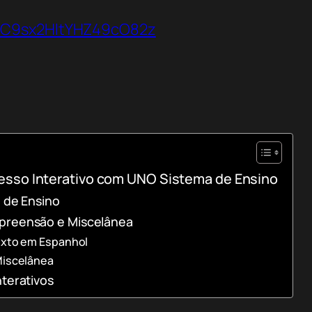
VbC9sx2HltYHZ49cO82z
esso Interativo com UNO Sistema de Ensino
a de Ensino
preensão e Miscelânea
xto em Espanhol
Miscelânea
terativos