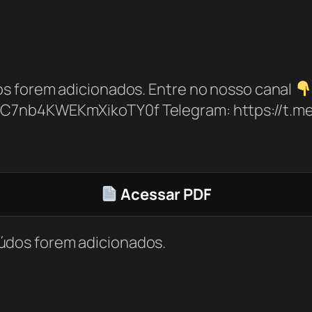
s forem adicionados. Entre no nosso canal
bC7nb4KWEKmXikoTY0f Telegram: https://t.
Acessar PDF
údos forem adicionados.