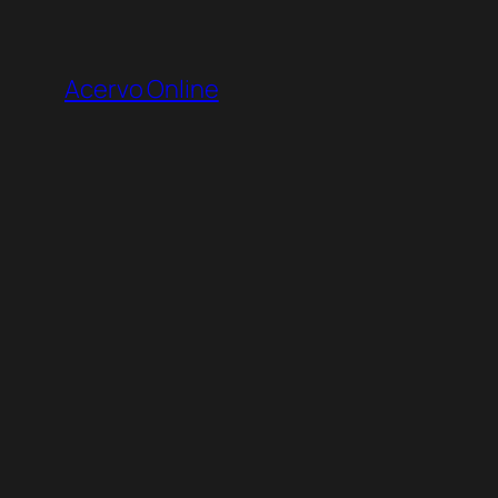
Pular
para
Acervo Online
o
conteúdo