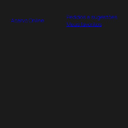
Pular
para
Pedidos e sugestões
o
Acervo Online
Meus favoritos
conteúdo