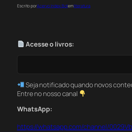
Escrito por
Acervo Index Bot
em
literatura
Acesse o livros:
Seja notificado quando novos conte
Entre no nosso canal
WhatsApp:
https://whatsapp.com/channel/0029V