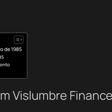
ro de 1985
85
conto
Um Vislumbre Finance