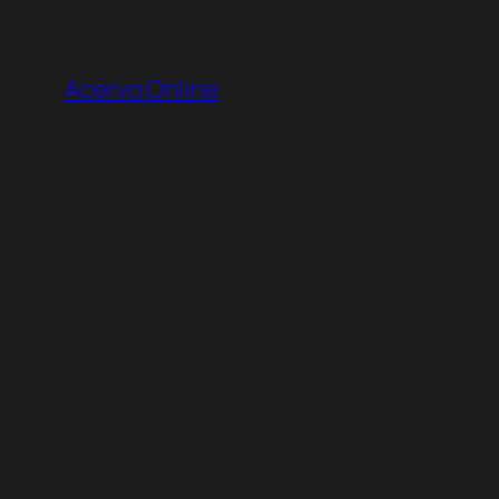
Pular
para
Acervo Online
o
conteúdo