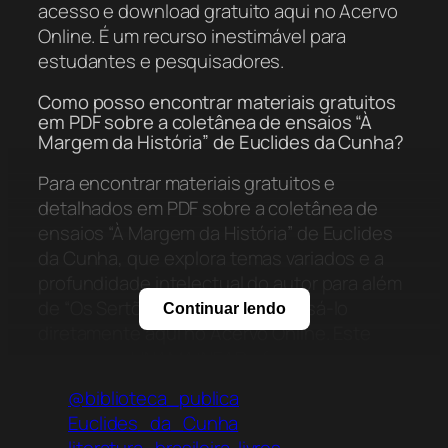
acesso e download gratuito aqui no Acervo
Online. É um recurso inestimável para
estudantes e pesquisadores.
Como posso encontrar materiais gratuitos
em PDF sobre a coletânea de ensaios “À
Margem da História” de Euclides da Cunha?
Para encontrar materiais gratuitos e
detalhados em PDF sobre a coletânea de
ensaios “À Margem da História” de Euclides
da Cunha, que explora temas variados e a
profundidade intelectual do autor para além
de “Os Sertões”, você pode acessá-lo
Continuar lendo
diretamente aqui no Acervo Online. Este
recurso da UNAMA/NEAD oferece uma
análise contextualizada e rica da obra.
@biblioteca_publica
Euclides_da_Cunha
Onde posso encontrar materiais didáticos
online e gratuitos sobre literatura brasileira,