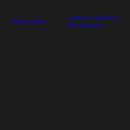
Pular
para
Pedidos e sugestões
o
Acervo Online
Meus favoritos
conteúdo