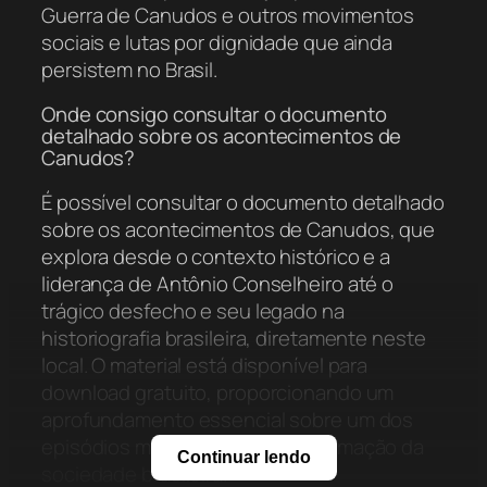
Guerra de Canudos e outros movimentos
sociais e lutas por dignidade que ainda
persistem no Brasil.
Onde consigo consultar o documento
detalhado sobre os acontecimentos de
Canudos?
É possível consultar o documento detalhado
sobre os acontecimentos de Canudos, que
explora desde o contexto histórico e a
liderança de Antônio Conselheiro até o
trágico desfecho e seu legado na
historiografia brasileira, diretamente neste
local. O material está disponível para
download gratuito, proporcionando um
aprofundamento essencial sobre um dos
episódios mais complexos da formação da
Continuar lendo
sociedade brasileira.