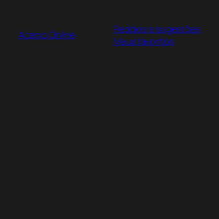
Pular
para
Pedidos e sugestões
o
Acervo Online
Meus favoritos
conteúdo