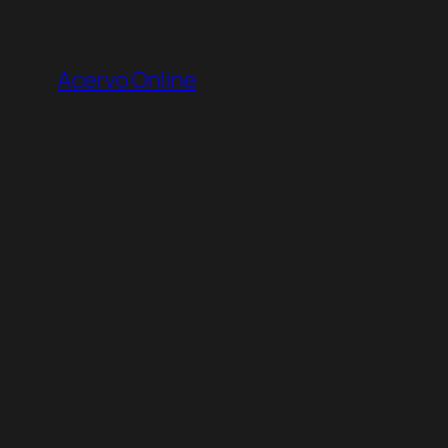
Pular
para
Acervo Online
o
conteúdo