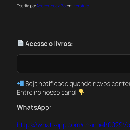
Escrito por
Acervo Index Bot
em
literatura
Acesse o livros:
Seja notificado quando novos conte
Entre no nosso canal
WhatsApp:
https://whatsapp.com/channel/0029V