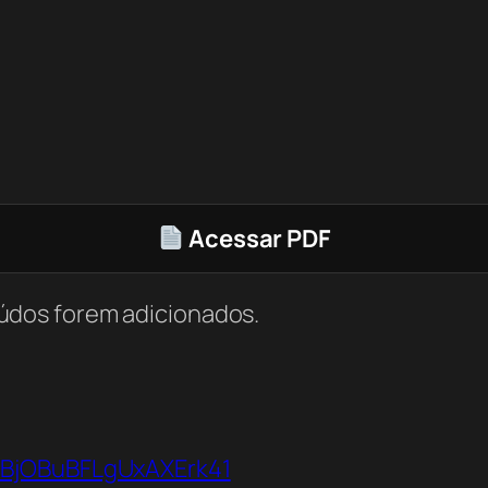
Acessar PDF
údos forem adicionados.
bBjOBuBFLgUxAXErk41