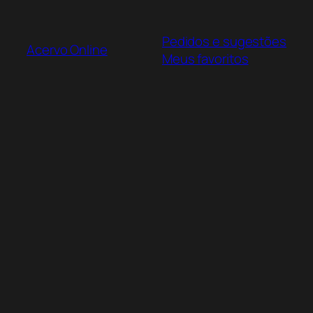
Pular
para
Pedidos e sugestões
o
Acervo Online
Meus favoritos
conteúdo