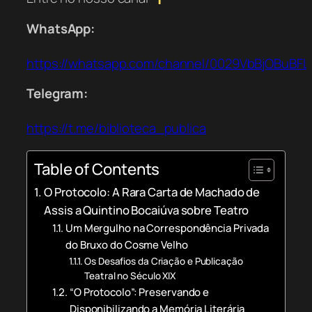
WhatsApp:
https://whatsapp.com/channel/0029VbBjOBuBFL
Telegram:
https://t.me/biblioteca_publica
Table of Contents
O Protocolo: A Rara Carta de Machado de
Assis a Quintino Bocaiúva sobre Teatro
Um Mergulho na Correspondência Privada
do Bruxo do Cosme Velho
Os Desafios da Criação e Publicação
Teatral no Século XIX
“O Protocolo”: Preservando e
Disponibilizando a Memória Literária