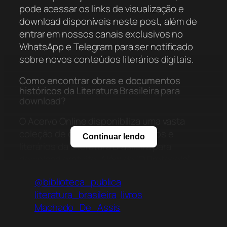
pode acessar os links de visualização e
download disponíveis neste post, além de
entrar em nossos canais exclusivos no
WhatsApp e Telegram para ser notificado
sobre novos conteúdos literários digitais.
Como encontrar obras e documentos
históricos da Literatura Brasileira para
download?
O Acervo Online disponibiliza uma vasta
coleção de documentos históricos e
Continuar lendo
literários da Literatura Brasileira para
download gratuito. Além de ‘O Protocolo’,
pesquisadores podem explorar diversos
@biblioteca_publica
arquivos digitais que visam democratizar o
literatura_brasileira
livros
conhecimento e preservar o legado de
Machado_De_Assis
grandes autores nacionais.