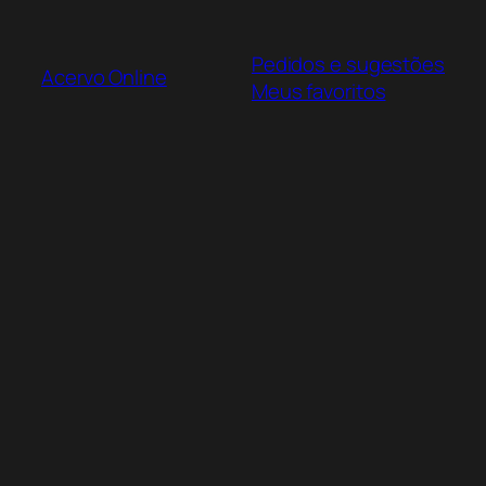
Pular
para
Pedidos e sugestões
o
Acervo Online
Meus favoritos
conteúdo