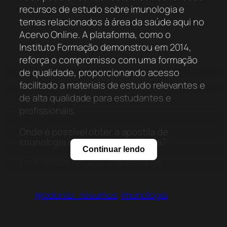
recursos de estudo sobre imunologia e
temas relacionados à área da saúde aqui no
Acervo Online. A plataforma, como o
Instituto Formação demonstrou em 2014,
reforça o compromisso com uma formação
de qualidade, proporcionando acesso
facilitado a materiais de estudo relevantes e
de alta qualidade para estudantes e
profissionais.
Onde é possível obter a apostila de
Imunologia da Profa. Emille Sousa?
Continuar lendo
Este valioso recurso, a apostila de
Imunologia elaborada pela Profa. Emille
Sousa, é acessível por meio deste post no
@odonto_resumos
imunologia
Acervo Online. O material reflete a dedicação
em prover recursos que realmente façam a
diferença na aprendizagem, contribuindo