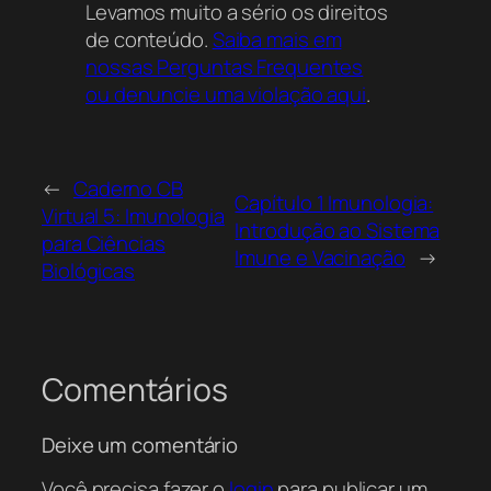
Levamos muito a sério os direitos
significativamente para a formação de
de conteúdo.
Saiba mais em
profissionais capacitados e confiantes na
nossas Perguntas Frequentes
área da enfermagem.
ou denuncie uma violação aqui
.
←
Caderno CB
Capítulo 1 Imunologia:
Virtual 5: Imunologia
Introdução ao Sistema
para Ciências
Imune e Vacinação
→
Biológicas
Comentários
Deixe um comentário
Você precisa fazer o
login
para publicar um