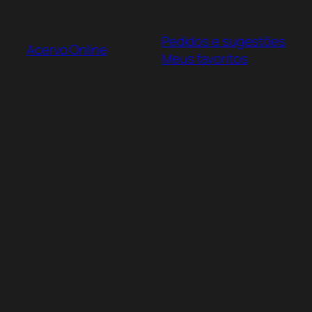
Pular
para
Pedidos e sugestões
o
Acervo Online
Meus favoritos
conteúdo