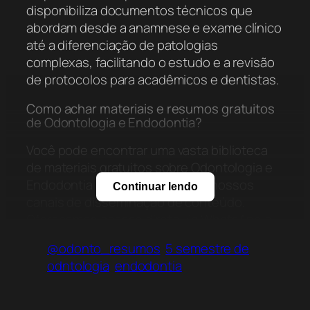
disponibiliza documentos técnicos que
abordam desde a anamnese e exame clínico
até a diferenciação de patologias
complexas, facilitando o estudo e a revisão
de protocolos para acadêmicos e dentistas.
Como achar materiais e resumos gratuitos
de Odontologia e Endodontia?
Você pode encontrar uma vasta biblioteca
de materiais gratuitos sobre Odontologia e
Endodontia inscrevendo-se em nossos
Continuar lendo
canais de disseminação de conteúdo.
Oferecemos acesso direto via WhatsApp e
Telegram, onde são compartilhados
@odonto_resumos
5 semestre de
resumos, documentos técnicos e
odntologia
endodontia
atualizações do Acervo On-line, cobrindo
temas fundamentais como semiologia,
patologia bucal e protocolos de tratamento.