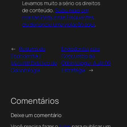
Levamos muito a sério os direitos
Onde posso baixar o arquivo Diagnóstico
de conteúdo.
Saiba mais em
em Endodontia de graça?
nossas Perguntas Frequentes
ou denuncie uma violação aqui
.
Você pode baixar o arquivo Diagnóstico em
Endodontia gratuitamente aqui no Acervo
On-line. O material está disponível para
visualização e download imediato, servindo
←
Resumo de
Endodontia para
como uma fonte de consulta técnica
Endodontia I:
Concursos de
essencial para estudantes e profissionais
Material Didático de
Odontologia: Aula 00
de odontologia que buscam aprofundar
Odontologia
Estratégia
→
seus conhecimentos em semiologia e
protocolos clínicos.
Como diagnosticar dor orofacial de origem
Comentários
cardíaca ou sistêmica na endodontia?
O diagnóstico diferencial é crucial para
Deixe um comentário
identificar se a dor tem origem dentária ou
Você precisa fazer o
login
para publicar um