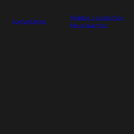
Pular
para
Pedidos e sugestões
o
Acervo Online
Meus favoritos
conteúdo