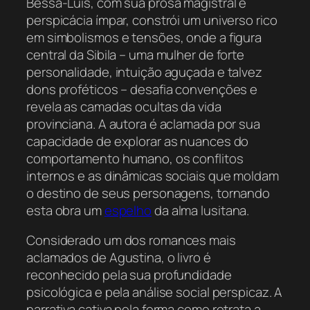
Bessa-Luís, com sua prosa magistral e
perspicácia ímpar, constrói um universo rico
em simbolismos e tensões, onde a figura
central da Sibila – uma mulher de forte
personalidade, intuição aguçada e talvez
dons proféticos – desafia convenções e
revela as camadas ocultas da vida
provinciana. A autora é aclamada por sua
capacidade de explorar as nuances do
comportamento humano, os conflitos
internos e as dinâmicas sociais que moldam
o destino de seus personagens, tornando
esta obra um
espelho
da alma lusitana.
Considerado um dos romances mais
aclamados de Agustina, o livro é
reconhecido pela sua profundidade
psicológica e pela análise social perspicaz. A
narrativa cativa pela forma como retrata a