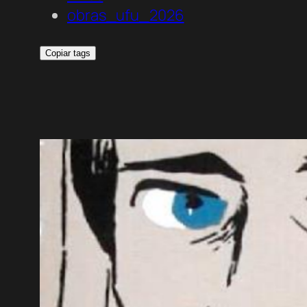
obras_ufu_2026
Copiar tags