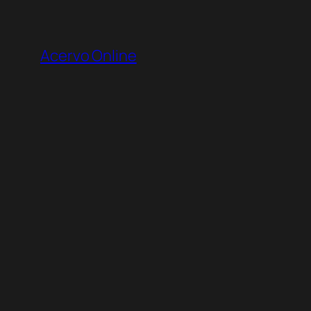
Pular
para
Acervo Online
o
conteúdo