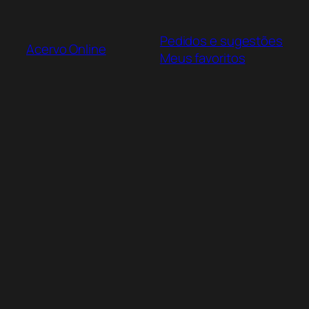
Pular
para
Pedidos e sugestões
o
Acervo Online
Meus favoritos
conteúdo