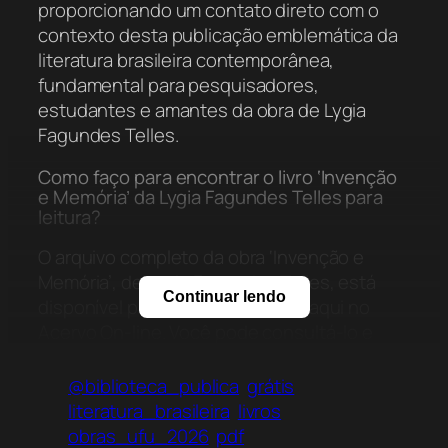
proporcionando um contato direto com o
contexto desta publicação emblemática da
literatura brasileira contemporânea,
fundamental para pesquisadores,
estudantes e amantes da obra de Lygia
Fagundes Telles.
Como faço para encontrar o livro ‘Invenção
e Memória’ da Lygia Fagundes Telles para
leitura?
O arquivo completo da obra ‘Invenção e
Memória’, de Lygia Fagundes Telles, está
Continuar lendo
disponível para acesso imediato aqui no
Acervo On-line. Você pode consultá-lo e
fazer o download diretamente nesta página,
permitindo que você mergulhe em um dos
@biblioteca_publica
grátis
marcos da literatura brasileira
literatura_brasileira
livros
contemporânea para seus estudos ou lazer.
obras_ufu_2026
pdf