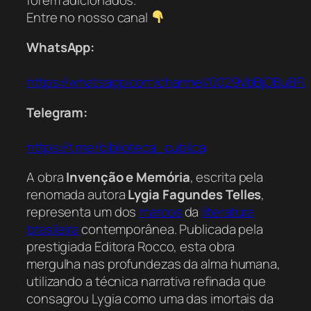
Entre no nosso canal
WhatsApp:
https://whatsapp.com/channel/0029VbBjOBuBFL
Telegram:
https://t.me/biblioteca_publica
A obra
Invenção e Memória
, escrita pela
renomada autora
Lygia Fagundes Telles
,
representa um dos
marcos
da
literatura
brasileira
contemporânea. Publicada pela
prestigiada Editora Rocco, esta obra
mergulha nas profundezas da alma humana,
utilizando a técnica narrativa refinada que
consagrou Lygia como uma das imortais da