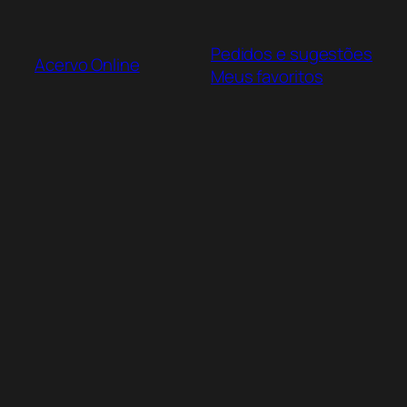
Pular
para
Pedidos e sugestões
o
Acervo Online
Meus favoritos
conteúdo