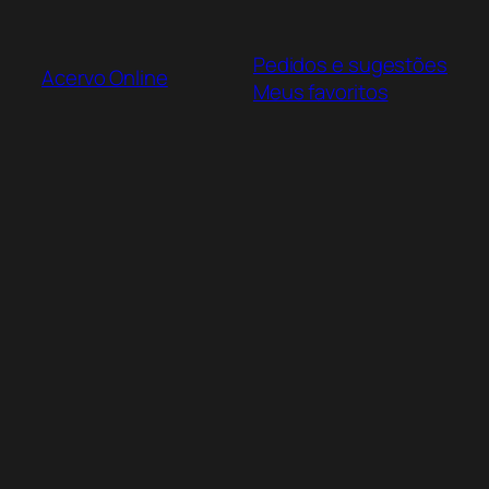
Pular
para
Pedidos e sugestões
o
Acervo Online
Meus favoritos
conteúdo