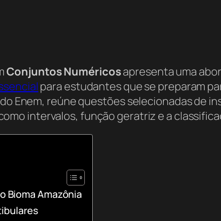
em
Conjuntos Numéricos
apresenta uma abord
ssencial
para estudantes que se preparam para
g do Enem, reúne questões selecionadas de in
como intervalos, função geratriz e a classific
 no Bioma Amazônia
ibulares