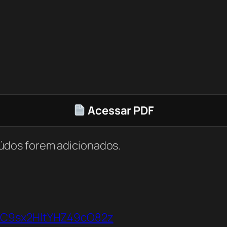
Acessar PDF
údos forem adicionados.
VbC9sx2HltYHZ49cO82z