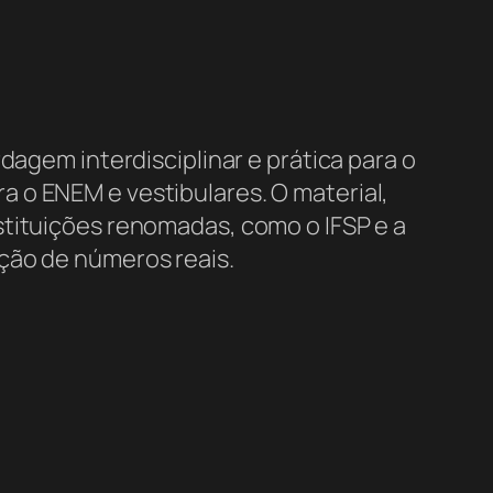
agem interdisciplinar e prática para o
 o ENEM e vestibulares. O material,
stituições renomadas, como o IFSP e a
ação de números reais.