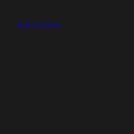
Pular
para
Acervo Online
o
conteúdo