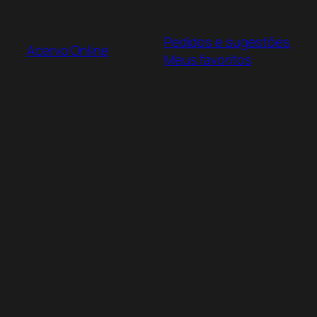
Pular
para
Pedidos e sugestões
o
Acervo Online
Meus favoritos
conteúdo