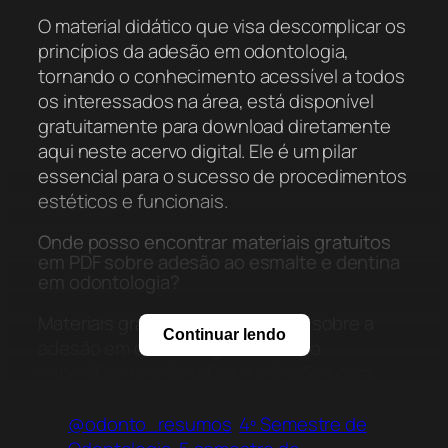
O material didático que visa descomplicar os
princípios da adesão em odontologia,
tornando o conhecimento acessível a todos
os interessados na área, está disponível
gratuitamente para download diretamente
aqui neste acervo digital. Ele é um pilar
essencial para o sucesso de procedimentos
estéticos e funcionais.
Onde posso encontrar materiais gratuitos
em PDF sobre adesão ao esmalte e dentina
em odontologia?
Materiais gratuitos e detalhados sobre a
Continuar lendo
adesão em odontologia, com foco
específico nos desafios e soluções para
esmalte e dentina, estão acessíveis para
download aqui no Acervo On-line. Este guia
@odonto_resumos
4º Semestre de
aborda a importância do condicionamento