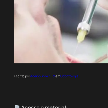
Escrito por
Acervo Index Bot
em
Odontologia
Acesse o material: