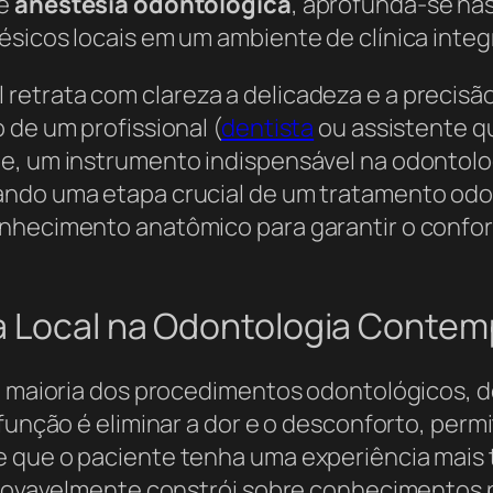
de
anestesia odontológica
, aprofunda-se nas
ésicos locais em um ambiente de clínica integ
retrata com clareza a delicadeza e a precis
 de um profissional (
dentista
ou assistente q
e, um instrumento indispensável na odontolog
ndo uma etapa crucial de um tratamento odon
onhecimento anatômico para garantir o confor
ia Local na Odontologia Conte
de maioria dos procedimentos odontológicos, 
 função é eliminar a dor e o desconforto, perm
 que o paciente tenha uma experiência mais 
 provavelmente constrói sobre conhecimentos