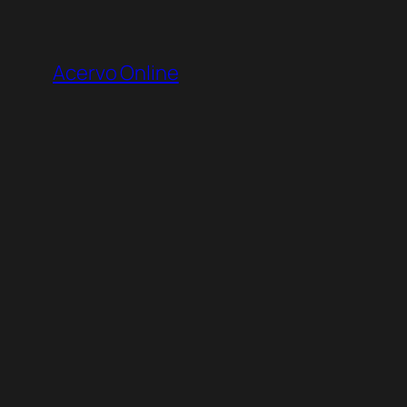
Pular
para
Acervo Online
o
conteúdo