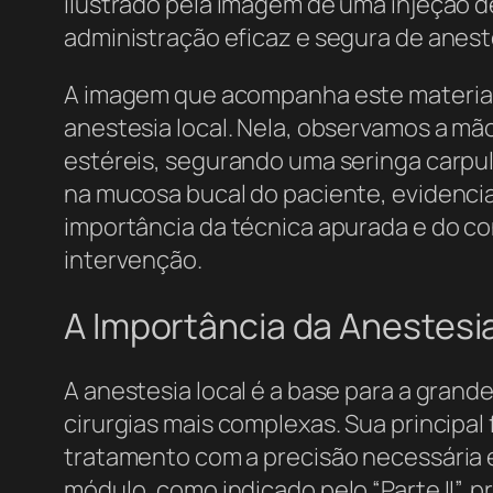
ilustrado pela imagem de uma injeção 
administração eficaz e segura de anest
A imagem que acompanha este material 
anestesia local. Nela, observamos a mão
estéreis, segurando uma seringa carpul
na mucosa bucal do paciente, evidencia
importância da técnica apurada e do c
intervenção.
A Importância da Anestes
A anestesia local é a base para a gran
cirurgias mais complexas. Sua principal
tratamento com a precisão necessária e
módulo, como indicado pelo “Parte II”,