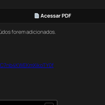
Acessar PDF
údos forem adicionados.
VbC7nb4KWEKmXikoTY0f