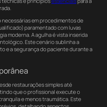
 técnicas e princípios
essenciais
para a
rada.
ão necessárias em procedimentos de
ualificado) paramentado com luvas
ia moderna. A agulha é vista inserida
tológico. Este cenário sublinha a
to e a segurança do paciente durante a
mporânea
desde restaurações simples até
itindo que o profissional execute o
tranquila e menos traumática. Este
 prévios, detalhando aspectos