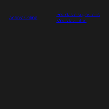
Pular
para
Pedidos e sugestões
o
Acervo Online
Meus favoritos
conteúdo