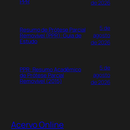
PPR
de 2026
sob a marca OdontoDreamm, está disponível
para visualização e download no Acervo
Online. Este recurso didático é um guia
5 de
prático essencial que conecta a teoria
Resumo de Prótese Parcial
agosto
anatômica com cenários reais da prática
Removível (PPR): Guia de
Estudo
de 2026
odontológica, sendo facilmente encontrado
nesta página.
Qual o melhor material gratuito de anatomia
de cabeça e pescoço para estudantes de
5 de
PPR: Resumo Acadêmico
odontologia?
agosto
de Prótese Parcial
Removível (2015)
de 2026
Um dos materiais gratuitos mais
recomendados é a ‘Apostila de Anatomia
Aplicada: Cabeça e Pescoço’ da Hellen Dias.
Este material se destaca pela clareza
histórica e visual, abordando desde ossos
do crânio e músculos da mastigação até o
Acervo Online
sistema nervoso e vascular, sendo ideal para