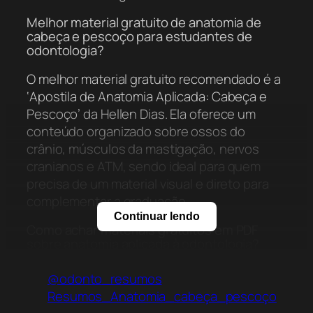
Melhor material gratuito de anatomia de
cabeça e pescoço para estudantes de
odontologia?
O melhor material gratuito recomendado é a
‘Apostila de Anatomia Aplicada: Cabeça e
Pescoço’ da Hellen Dias. Ela oferece um
conteúdo organizado sobre ossos do
crânio, músculos da mastigação, nervos
cranianos e ATM, sendo ideal para quem
precisa de um material visual e direto para
complementar a graduação.
Continuar lendo
Como achar materiais gratuitos em PDF
sobre anatomia aplicada à odontologia?
Para encontrar materiais em PDF sobre
@odonto_resumos
anatomia aplicada especificamente à
Resumos_Anatomia_cabeça_pescoço
odontologia, você deve acessar o Acervo