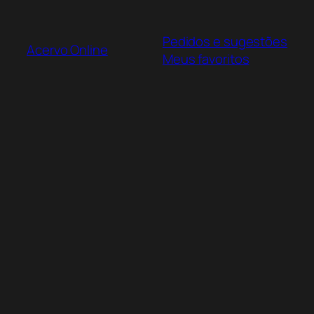
Pular
para
Pedidos e sugestões
o
Acervo Online
Meus favoritos
conteúdo