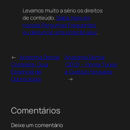
recursos que vão desde a anatomia básica
Levamos muito a sério os direitos
até procedimentos clínicos complexos,
de conteúdo.
Saiba mais em
permitindo que profissionais e estudantes
nossas Perguntas Frequentes
acessem conteúdos atualizados e gratuitos
ou denuncie uma violação aqui
.
de qualquer lugar.
Onde posso baixar a Apostila de Anatomia
Dentária do Portal Odonto Cursos de graça?
←
Anatomia Dental
Anatomia Dental
Você pode baixar a Apostila de Anatomia
Completa: Guia
(2012) – Florisa Tunes
Dentária gratuitamente aqui mesmo no
Essencial de
e Gustavo Nogueira
Acervo Online. Nosso portal disponibiliza
Odontologia
→
este recurso didático essencial,
desenvolvido pelo Portal Odonto Cursos,
para facilitar o acesso de estudantes e
profissionais a conteúdos de alta qualidade
Comentários
sobre a morfologia e funcionalidade dos
dentes sem qualquer custo.
Deixe um comentário