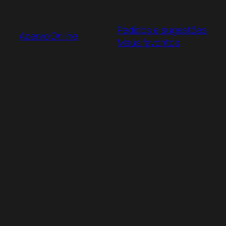
Pular
para
Pedidos e sugestões
o
Acervo Online
Meus favoritos
conteúdo