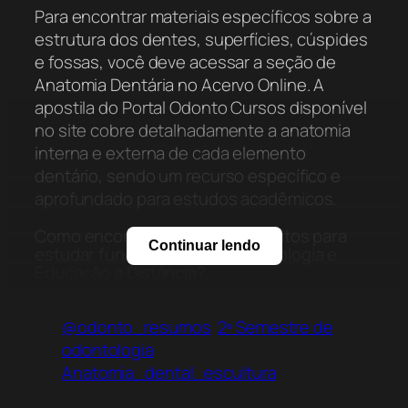
Para encontrar materiais específicos sobre a
estrutura dos dentes, superfícies, cúspides
e fossas, você deve acessar a seção de
Anatomia Dentária no Acervo Online. A
apostila do Portal Odonto Cursos disponível
no site cobre detalhadamente a anatomia
interna e externa de cada elemento
dentário, sendo um recurso específico e
aprofundado para estudos acadêmicos.
Como encontrar materiais gratuitos para
Continuar lendo
estudar fundamentos de Odontologia e
Educação a Distância?
Você pode encontrar uma ampla gama de
@odonto_resumos
2º Semestre de
materiais sobre os pilares da odontologia
odontologia
explorando o acervo digital do Portal Odonto
Anatomia_dental_escultura
Cursos. A plataforma utiliza a inovação da
Educação a Distância (EAD) para fornecer